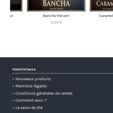
r
Bancha thé vert
Caramel breton,
12,50 €
9,50 €
HonorisCausa
Nouveaux produits
Mentions légales
Conditions générales de ventes
Comment venir ?
Le salon de thé