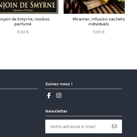
e Smyrne, rooibos
Miramar, infusion sachets
parfumé
individuels
9,50 €
11,95 €
Suivez-nous !
Newsletter