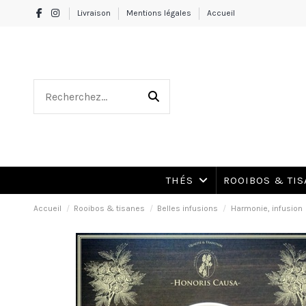
Livraison
Mentions légales
Accueil
THÉS
ROOIBOS & TI
Accueil
Rooibos & tisanes
Belles infusions
Harmonie, infusion