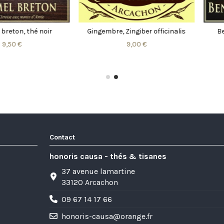
 thé noir
Gingembre, Zingiber officinalis
Benjoin d
9,00 €
Contact
honoris causa - thés & tisanes
37 avenue lamartine
33120 Arcachon
09 67 14 17 66
honoris-causa@orange.fr