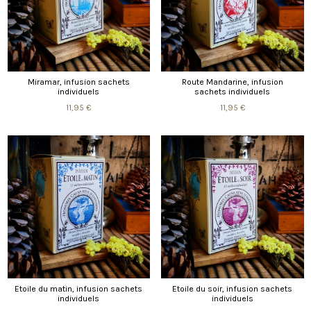
Miramar, infusion sachets
Route Mandarine, infusion
individuels
sachets individuels
11,95 €
11,95 €
Etoile du matin, infusion sachets
Etoile du soir, infusion sachets
individuels
individuels