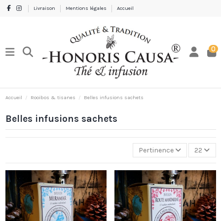
Livraison
Mentions légales
Accueil
0
Accueil
Rooibos & tisanes
Belles infusions sachets
Belles infusions sachets
Pertinence
22