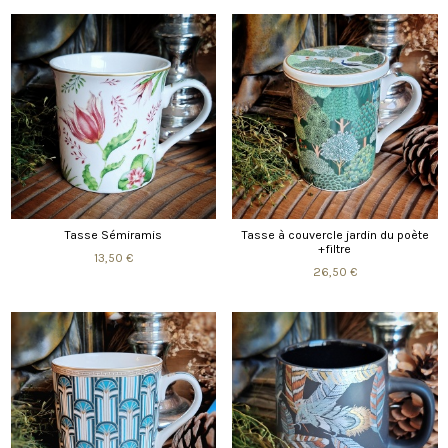
Tasse Sémiramis
Tasse à couvercle jardin du poète
+filtre
13,50 €
26,50 €