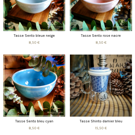
Tasse Sento bleue neige
Tasse Sento rose nacre
8,50 €
8,50 €
Tasse Sento bleu cyan
Tasse Shinto damier bleu
8,50 €
15,50 €