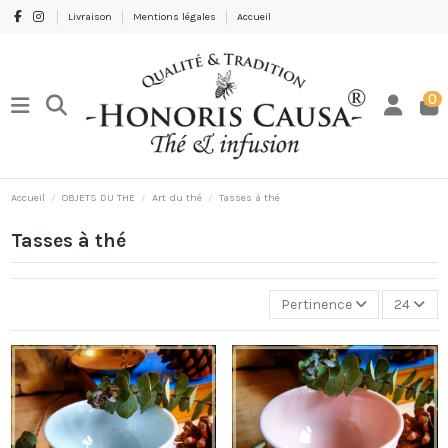
Livraison
Mentions légales
Accueil
0
Accueil
OBJETS DU THE
Art du thé
Tasses à thé
Tasses à thé
Pertinence
24