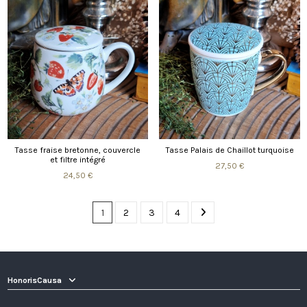
Tasse fraise bretonne, couvercle
Tasse Palais de Chaillot turquoise
et filtre intégré
27,50 €
24,50 €
1
2
3
4
HonorisCausa