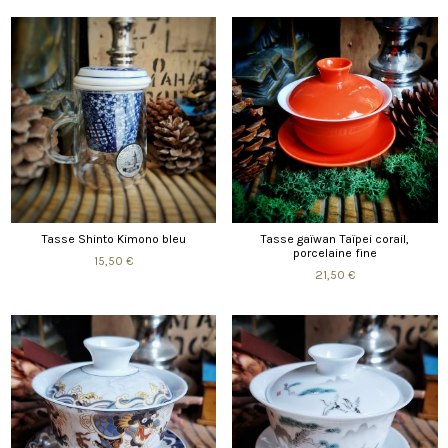
Tasse Shinto Kimono bleu
Tasse gaïwan Taïpei corail,
porcelaine fine
15,50 €
21,50 €