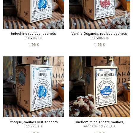
Indochine rooibos, sachets
Vanille Ouganda, rooibos sachets
individuels
individuels
11,95 €
11,95 €
Ithaque, rooibos vert sachets
Cachemire de Trieste rooibos,
individuels
sachets individuels
11,95 €
11,95 €