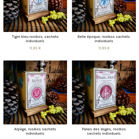
Tigre bleu rooibos, sachets
Belle époque, rooibos sachets
individuels
individuels
11,95 €
11,95 €
Arpège, rooibos sachets
Palais des doges, rooibos
individuels
sachets individuels