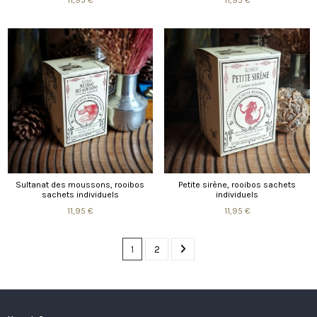
Sultanat des moussons, rooibos
Petite sirène, rooibos sachets
sachets individuels
individuels
11,95 €
11,95 €
1
2