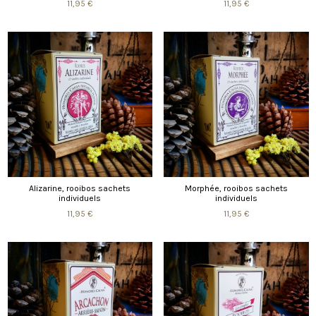
11,95 €
11,95 €
Alizarine, rooibos sachets
Morphée, rooibos sachets
individuels
individuels
11,95 €
11,95 €