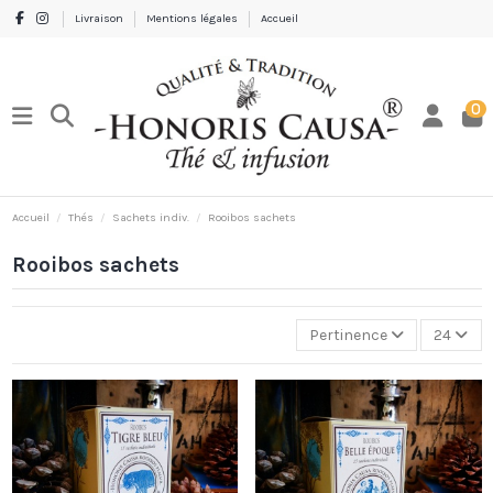
Livraison
Mentions légales
Accueil
0
Accueil
Thés
Sachets indiv.
Rooibos sachets
Rooibos sachets
Pertinence
24