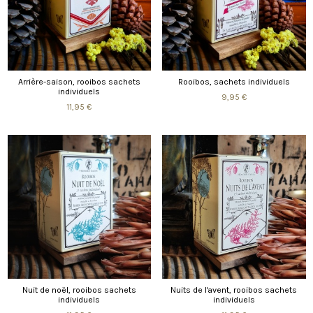
Arrière-saison, rooibos sachets
Rooibos, sachets individuels
individuels
9,95 €
11,95 €
Nuit de noël, rooibos sachets
Nuits de l'avent, rooibos sachets
individuels
individuels