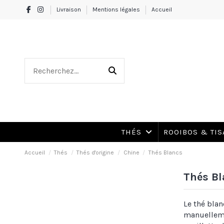
Livraison
Mentions légales
Accueil
THÉS
ROOIBOS & TI
Accueil
Thés
Thés d'origine
Chine
Thés Blancs
Thés Bl
Le thé blan
manuelleme