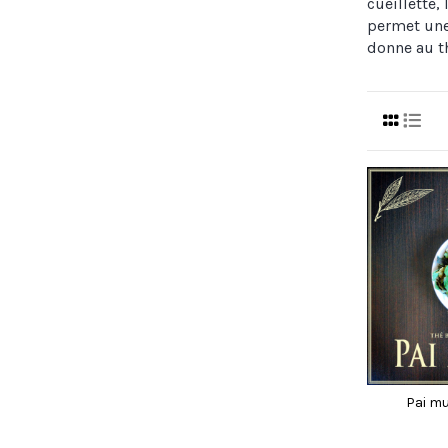
cueillette,
permet une
donne au th
Pai mu