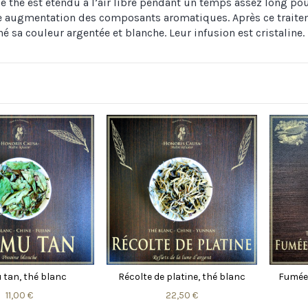
 le thé est étendu à l’air libre pendant un temps assez long po
 augmentation des composants aromatiques. Après ce traitemen
é sa couleur argentée et blanche. Leur infusion est cristaline.
 tan, thé blanc
Récolte de platine, thé blanc
Fumée 
11,00 €
22,50 €