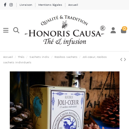
Livraison
Mentions légales
Accueil
0
Accueil
Thés
Sachets indiv.
Rooibos sachets
Joli-cœur, rooibos
sachets individuels