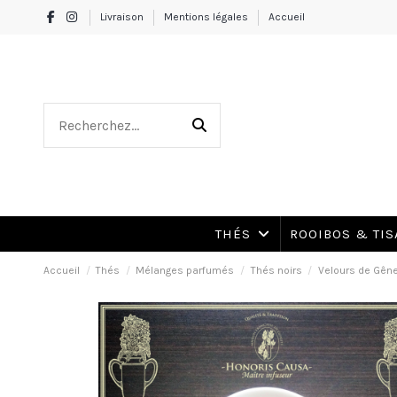
Livraison
Mentions légales
Accueil
THÉS
ROOIBOS & TI
Accueil
Thés
Mélanges parfumés
Thés noirs
Velours de Gêne