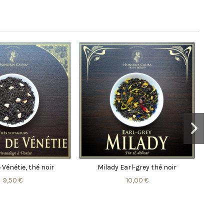
son, rooibos sachets
Genmaïcha thé vert Japon
ndividuels
12,50 €
11,95 €