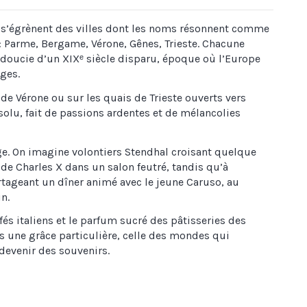
n s’égrènent des villes dont les noms résonnent comme
: Parme, Bergame, Vérone, Gênes, Trieste. Chacune
adoucie d’un XIXᵉ siècle disparu, époque où l’Europe
ages.
de Vérone ou sur les quais de Trieste ouverts vers
olu, fait de passions ardentes et de mélancolies
ge. On imagine volontiers Stendhal croisant quelque
de Charles X dans un salon feutré, tandis qu’à
rtageant un dîner animé avec le jeune Caruso, au
in.
fés italiens et le parfum sucré des pâtisseries des
lles une grâce particulière, celle des mondes qui
 devenir des souvenirs.