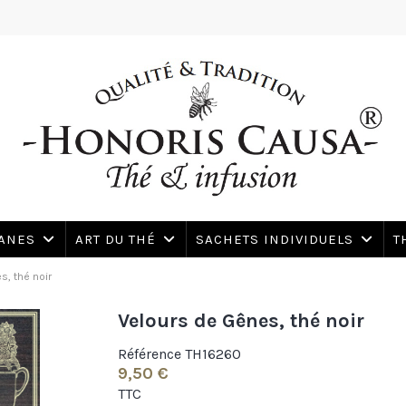
SANES
ART DU THÉ
SACHETS INDIVIDUELS
T
s, thé noir
Velours de Gênes, thé noir
Référence
TH16260
9,50 €
TTC