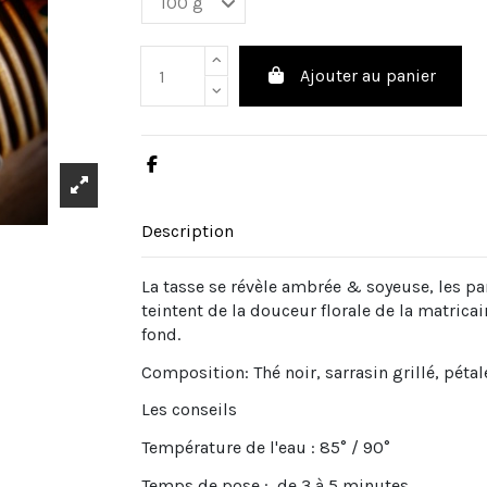
Ajouter au panier
Description
La tasse se révèle ambrée & soyeuse, les par
teintent de la douceur florale de la matrica
fond.
Composition: Thé noir, sarrasin grillé, péta
Les conseils
Température de l'eau : 85° / 90°
Temps de pose : de 3 à 5 minutes