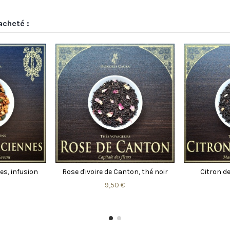
acheté :
usion
Carioca, rooibos vert parfumé
Arrière-sai
i
9,50 €