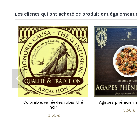
Les clients qui ont acheté ce produit ont également 
r
Nuit de Chine, infusion sachets
Chamane, inf
individuels
9,50 €
11,95 €