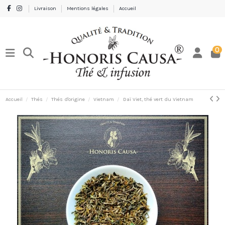
Livraison
Mentions légales
Accueil
0
Accueil
Thés
Thés d'origine
Vietnam
Daï Viet, thé vert du Vietnam