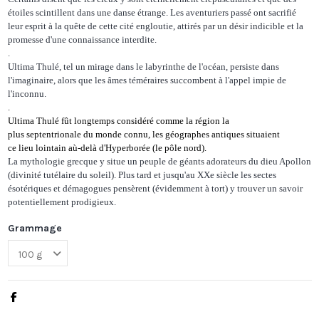
étoiles scintillent dans une danse étrange. Les aventuriers passé ont sacrifié
leur esprit à la quête de cette cité engloutie, attirés par un désir indicible et la
promesse d'une connaissance interdite.
.
Ultima Thulé, tel un mirage dans le labyrinthe de l'océan, persiste dans
l'imaginaire, alors que les âmes téméraires succombent à l'appel impie de
l'inconnu.
.
Ultima Thulé fût longtemps considéré comme la région
la
plus
septentrionale
du
monde
connu, les géographes antiques situaient
ce
lieu
lointain
aù-delà d'Hyperborée (le pôle nord).
La mythologie grecque y situe un peuple de géants adorateurs du dieu Apollon
(divinité tutélaire du soleil). Plus tard et jusqu'au XXe siècle les sectes
ésotériques et démagogues pensèrent (évidemment à tort) y trouver un savoir
potentiellement prodigieux.
Grammage