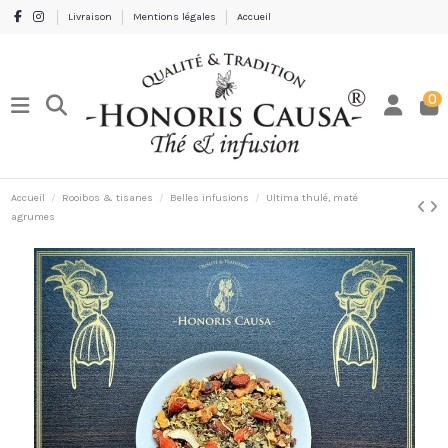
Livraison
Mentions légales
Accueil
0
Accueil
Rooibos & tisanes
Belles infusions
Ultima thulé, maté
agrumes