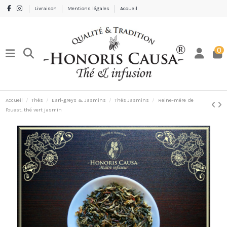
Livraison
Mentions légales
Accueil
0
Accueil
Thés
Earl-greys & Jasmins
Thés Jasmins
Reine-mère de
l'ouest, thé vert jasmin