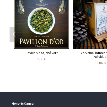
Pavillon d'or, thé vert
Verveine, infusi
individue
9,50 €
9,95 €
HonorisCausa