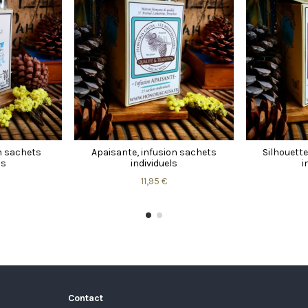
on sachets
Apaisante, infusion sachets
Silhouette
ls
individuels
i
11,95 €
Contact