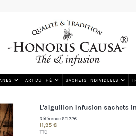
SANES
ART DU THÉ
SACHETS INDIVIDUELS
T
L'aiguillon infusion sachets i
Référence
STI226
11,95 €
TTC