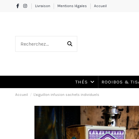
Livraison
Mentions légales
Accueil
THÉS
ROOIBOS & TI
Accueil
L'aiguillon infusion sachets individuels