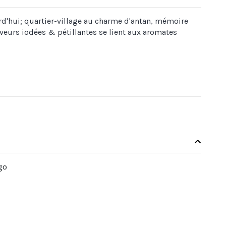
urd'hui; quartier-village au charme d'antan, mémoire
aveurs iodées & pétillantes se lient aux aromates
go