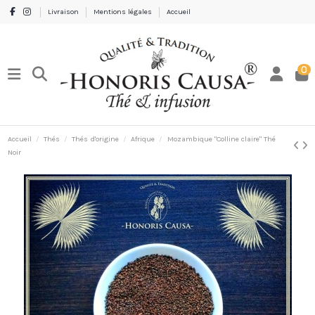
Livraison
Mentions légales
Accueil
0
Accueil
Thés
Thés d'origine
Afrique
Mozambique "Colline claire" Thé
Noir