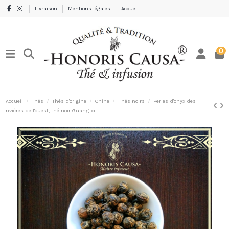
Livraison
Mentions légales
Accueil
0
Accueil
Thés
Thés d'origine
Chine
Thés noirs
Perles d'onyx des
rivières de l'ouest, thé noir Guang-xi