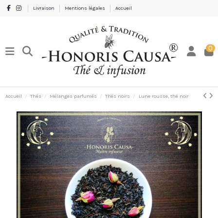
Livraison
Mentions légales
Accueil
0
Accueil
Thés
Mélanges parfumés
Thés noirs
Lune rousse, thé noir