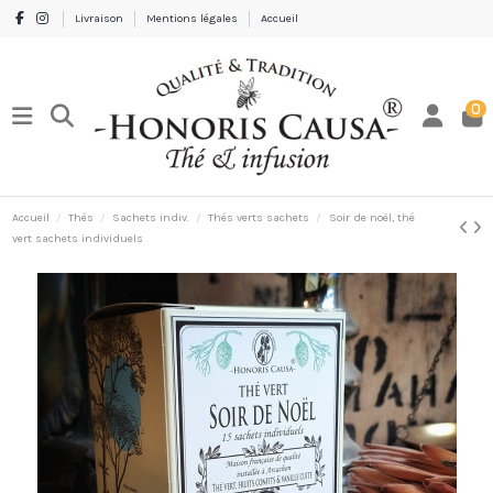
Livraison
Mentions légales
Accueil
0
Accueil
Thés
Sachets indiv.
Thés verts sachets
Soir de noël, thé
vert sachets individuels