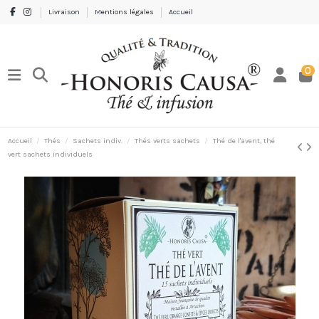
Livraison
Mentions légales
Accueil
0
Accueil
Thés
Sachets indiv.
Thés verts sachets
Thé de l'avent, thé
vert sachets individuels