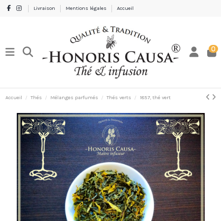
Livraison
Mentions légales
Accueil
0
Accueil
Thés
Mélanges parfumés
Thés verts
1857, thé vert