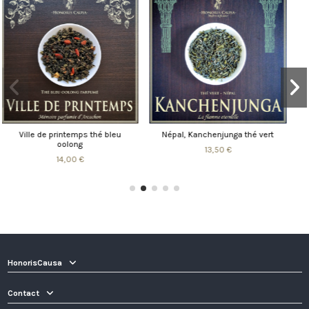
rt
Soie de Kobé thé vert
Marinsky, thé noir
9,50 €
9,50 €
HonorisCausa
Contact