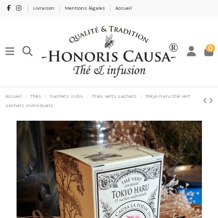
Livraison
Mentions légales
Accueil
0
Accueil
Thés
Sachets indiv.
Thés verts sachets
Tokyo haru thé vert
sachets individuels