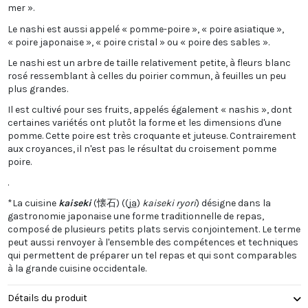
mer ».
Le nashi est aussi appelé « pomme-poire », « poire asiatique »,
« poire japonaise », « poire cristal » ou « poire des sables ».
Le nashi est un arbre de taille relativement petite, à fleurs blanc
rosé ressemblant à celles du poirier commun, à feuilles un peu
plus grandes.
Il est cultivé pour ses fruits, appelés également « nashis », dont
certaines variétés ont plutôt la forme et les dimensions d'une
pomme. Cette poire est très croquante et juteuse. Contrairement
aux croyances, il n'est pas le résultat du croisement pomme
poire.
.
*La cuisine
kaiseki
(
懐石
) (
(
ja
)
kaiseki ryori
) désigne dans la
gastronomie japonaise une forme traditionnelle de repas,
composé de plusieurs petits plats servis conjointement. Le terme
peut aussi renvoyer à l'ensemble des compétences et techniques
qui permettent de préparer un tel repas et qui sont comparables
à la grande cuisine occidentale.
Détails du produit