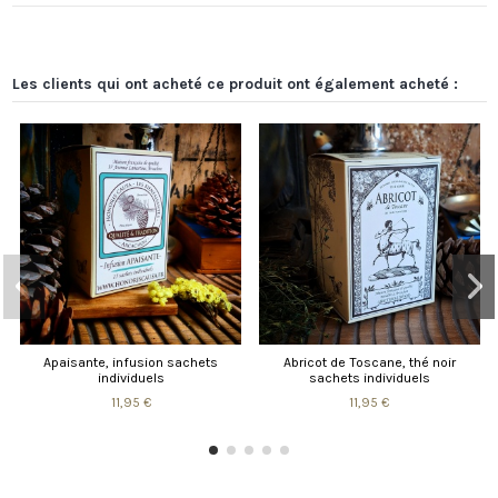
Les clients qui ont acheté ce produit ont également acheté :
ricot de Toscane, thé noir
Sencha Gaba, thé vert Japon
Miel 
sachets individuels
21,50 €
11,95 €