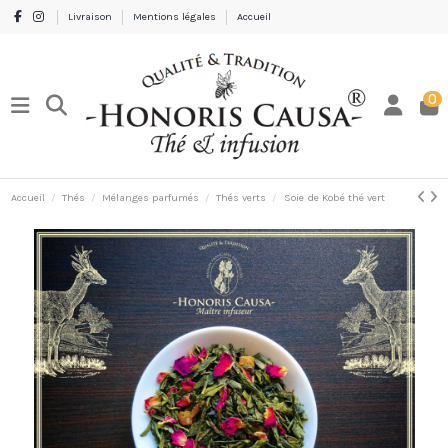
Livraison
Mentions légales
Accueil
0
Accueil
Thés
Mélanges parfumés
Thés verts
Soie de Kobé thé vert