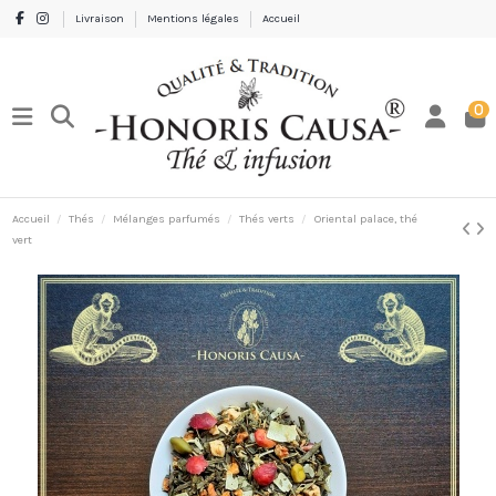
Livraison
Mentions légales
Accueil
0
Accueil
Thés
Mélanges parfumés
Thés verts
Oriental palace, thé
vert