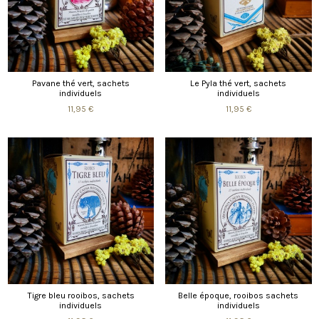
Pavane thé vert, sachets
Le Pyla thé vert, sachets
individuels
individuels
11,95 €
11,95 €
Tigre bleu rooibos, sachets
Belle époque, rooibos sachets
individuels
individuels