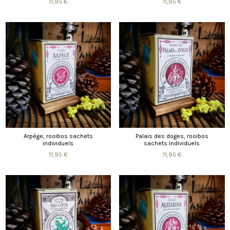
11,95 €
11,95 €
Arpège, rooibos sachets
Palais des doges, rooibos
individuels
sachets individuels
11,95 €
11,95 €