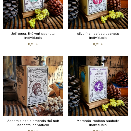
Joli-cœur, thé vert sachets
Alizarine, rooibos sachets
individuels
individuels
11,95 €
11,95 €
Assam black diamonds thé noir
Morphée, rooibos sachets
sachets individuels
individuels