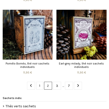
Pomélo Bornéo, thé noir sachets
Earl-grey milady, thé noir sachets
individuels
individuels
11,95 €
11,95 €
1
2
3
…
7
Sachets indiv.
Thés verts sachets