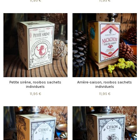
11,95 €
11,95 €
Petite sirène, rooibos sachets
Arrière-saison, rooibos sachets
individuels
individuels
11,95 €
11,95 €