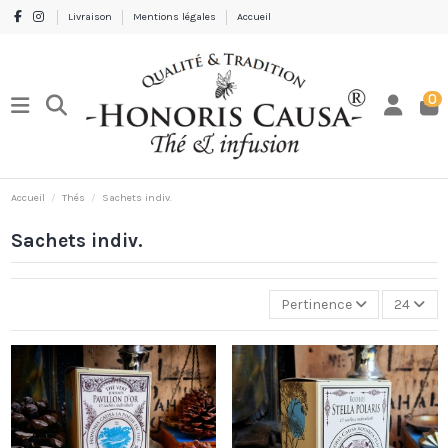
Livraison
Mentions légales
Accueil
0
Accueil
Thés
Sachets indiv.
Sachets indiv.
Pertinence
24