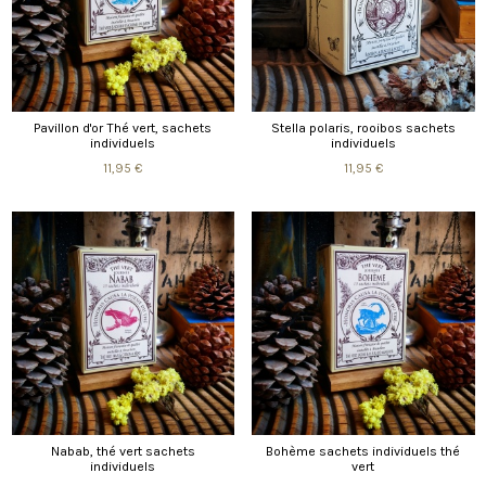
Pavillon d'or Thé vert, sachets
Stella polaris, rooibos sachets
individuels
individuels
11,95 €
11,95 €
Nabab, thé vert sachets
Bohème sachets individuels thé
individuels
vert