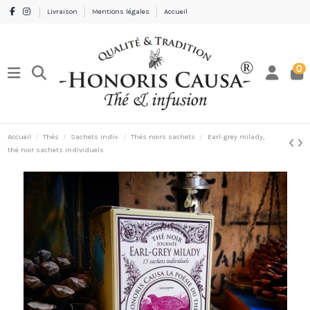
Livraison
Mentions légales
Accueil
0
Accueil
Thés
Sachets indiv.
Thés noirs sachets
Earl-grey milady,
thé noir sachets individuels