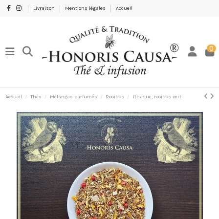
Livraison
Mentions légales
Accueil
0
Accueil
Thés
Mélanges parfumés
Rooibos
Ithaque, rooibos vert