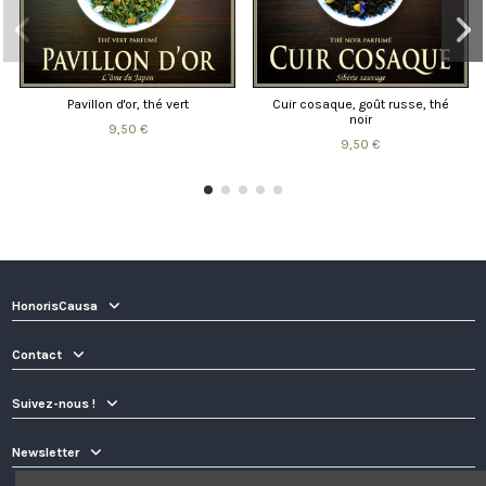
Pavillon d'or, thé vert
Cuir cosaque, goût russe, thé
noir
9,50 €
9,50 €
HonorisCausa
Contact
Suivez-nous !
Newsletter