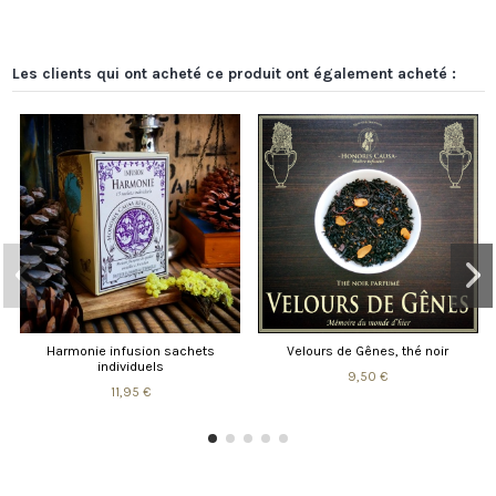
Les clients qui ont acheté ce produit ont également acheté :
Harmonie infusion sachets
Velours de Gênes, thé noir
So
individuels
9,50 €
11,95 €