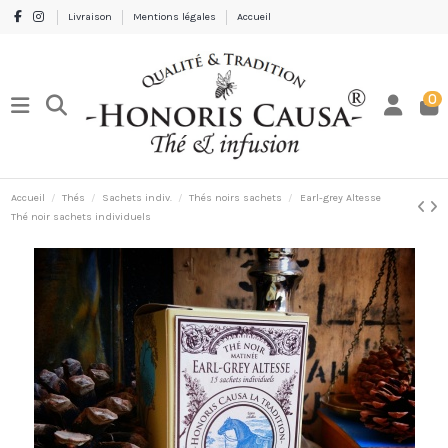
Livraison
Mentions légales
Accueil
0
Accueil
Thés
Sachets indiv.
Thés noirs sachets
Earl-grey Altesse
Thé noir sachets individuels