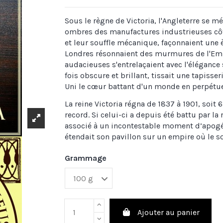
Sous le règne de Victoria, l'Angleterre se 
ombres des manufactures industrieuses côt
et leur souffle mécanique, façonnaient une 
Londres résonnaient des murmures de l'Empi
audacieuses s'entrelaçaient avec l'élégance 
fois obscure et brillant, tissait une tapiss
Uni le cœur battant d'un monde en perpétue
La reine Victoria régna de 1837 à 1901, soi
record. Si celui-ci a depuis été battu par la 
associé à un incontestable moment d’apogée,
étendait son pavillon sur
un empire où le so
Grammage
Ajouter au panier