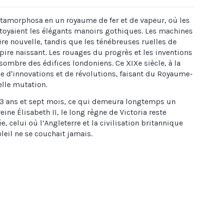
métamorphosa en un royaume de fer et de vapeur, où les
oyaient les élégants manoirs gothiques. Les machines
ère nouvelle, tandis que les ténébreuses ruelles de
re naissant. Les rouages du progrès et les inventions
sombre des édifices londoniens. Ce XIXe siècle, à la
erie d'innovations et de révolutions, faisant du Royaume-
lle mutation.
t 63 ans et sept mois, ce qui demeura longtemps un
reine Élisabeth II, le long règne de Victoria reste
 celui où l’Angleterre et la civilisation britannique
leil ne se couchait jamais.