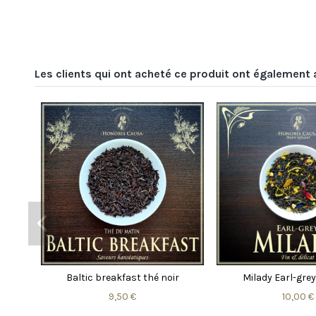
Les clients qui ont acheté ce produit ont également 
ir
Altesse Earl-grey thé noir
Palais des doges
parfum
10,00 €
9,50 €