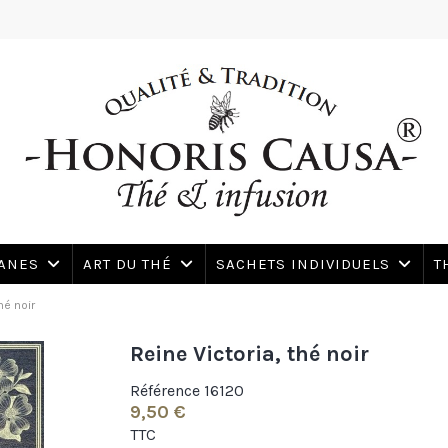
SANES
ART DU THÉ
SACHETS INDIVIDUELS
T
hé noir
Reine Victoria, thé noir
Référence
16120
9,50 €
TTC