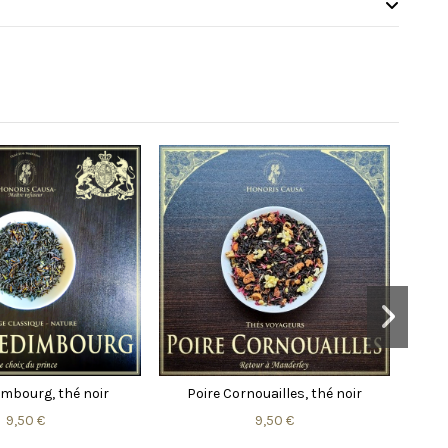
ne, infusion
Persépolis, thé noir
9,50 €
9,50 €