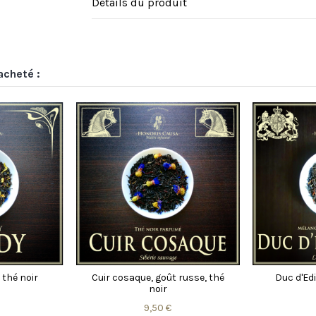
Détails du produit
acheté :
, rooibos
Archiduc, thé bleu oolong
Chama
é
14,00 €